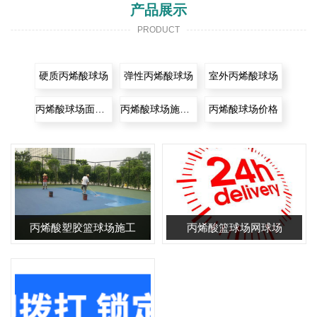
队五支，自有大型数控沥青搅拌机，塑胶摊铺机，测量仪器一
产品展示
批，公司实施ISO质量管理体系。 公司已建立现代化企业制度，
PRODUCT
其相适应的财务制度、人事制度、分配制度和施工管理制度也已
建立实行，在施工项目目标控制下，我们可以为业主提供非常有
竞争力的工程报价，同时，我们的售后服务体系也已建立，全国
硬质丙烯酸球场
弹性丙烯酸球场
室外丙烯酸球场
性的维修网点即将全面铺开。 我们的质量体系为ISO9000：
丙烯酸球场面层涂料
丙烯酸球场施工工艺
丙烯酸球场价格
2000，我们以顾客为关注焦点，领导作用，全员参与，持续改
进，基于事实的决策方法，为用户提供强大的工程质量保证体
系，使用户无后顾之忧。
丙烯酸塑胶篮球场施工
丙烯酸篮球场网球场
丙烯酸塑胶篮球场批发
7*24小时维修翻新重建
新国标丙烯酸篮球场材
新建，全国可做
料厂家